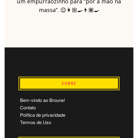
um empurrãozinho para “pôr a mão na
massa”. 😉👩🏼‍🍳👨🏽‍🍳
SOBRE
Bem-vindo ao Broune!
Contato
Política de privacidade
Termos de Uso