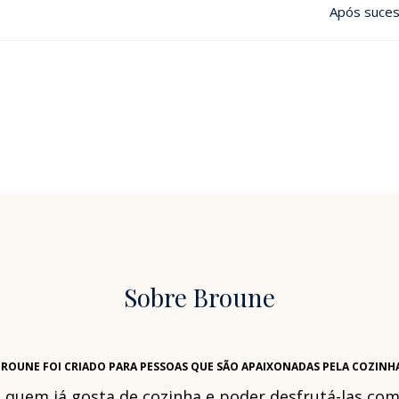
Após suces
Sobre Broune
ROUNE FOI CRIADO PARA PESSOAS QUE SÃO APAIXONADAS PELA COZINH
a quem já gosta de cozinha e poder desfrutá-las c