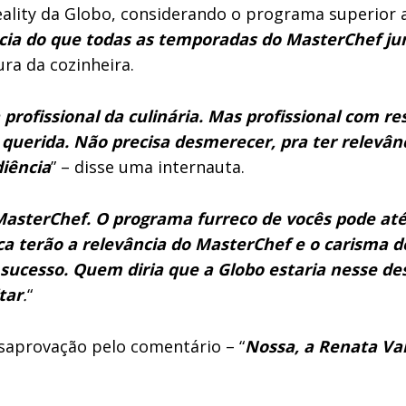
lity da Globo, considerando o programa superior a
cia do que todas as temporadas do MasterChef ju
ra da cozinheira.
rofissional da culinária. Mas profissional com res
a querida. Não precisa desmerecer, pra ter relevâ
iência
” – disse uma internauta.
asterChef. O programa furreco de vocês pode até 
a terão a relevância do MasterChef e o carisma 
ucesso. Quem diria que a Globo estaria nesse de
tar
.
“
saprovação pelo comentário – “
Nossa, a Renata Va