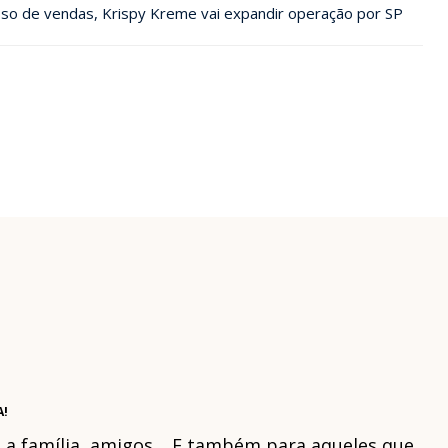
so de vendas, Krispy Kreme vai expandir operação por SP
A!
om a família, amigos… E também para aqueles que