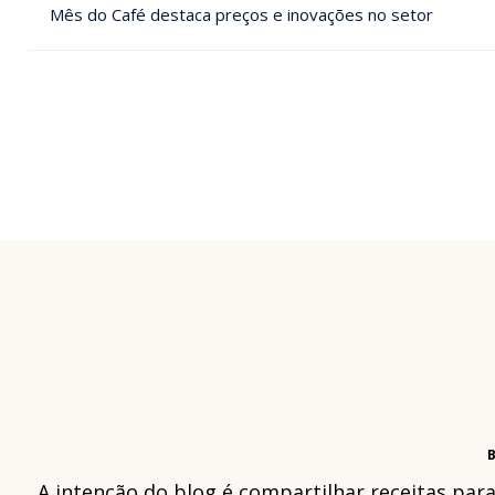
Mês do Café destaca preços e inovações no setor
B
A intenção do blog é compartilhar receitas par