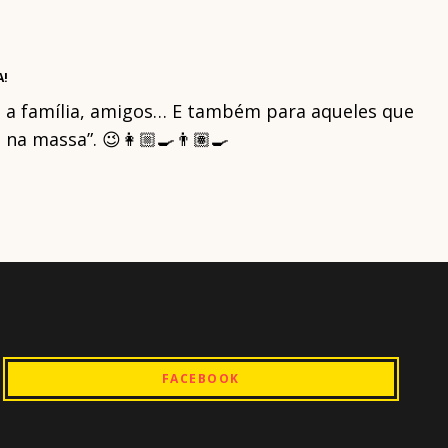
A!
om a família, amigos… E também para aqueles que
a massa”. 😉👩🏼‍🍳👨🏽‍🍳
FACEBOOK