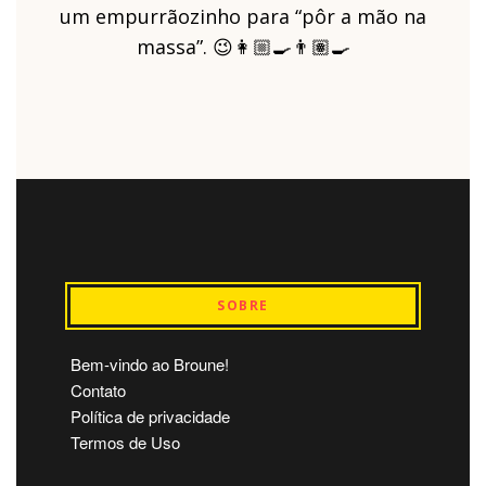
um empurrãozinho para “pôr a mão na
massa”. 😉👩🏼‍🍳👨🏽‍🍳
SOBRE
Bem-vindo ao Broune!
Contato
Política de privacidade
Termos de Uso